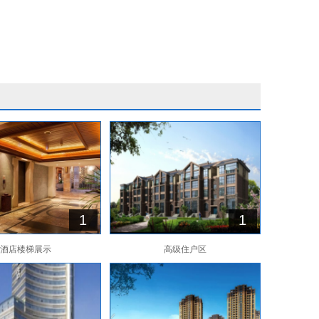
1
1
酒店楼梯展示
高级住户区