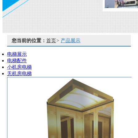
您当前的位置：
首页
>
产品展示
电梯展示
电梯配件
小机房电梯
无机房电梯