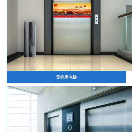
无机房电梯