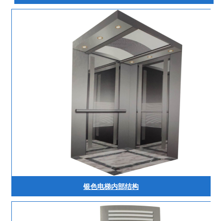
银色电梯内部结构