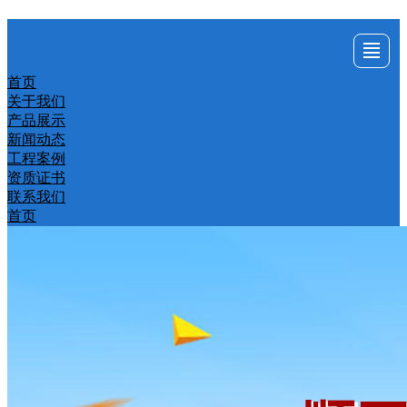
首页
首页
关于
产品
新闻
工程
资质
联系
首页
关于我们
产品展示
我们
展示
动态
案例
证书
我们
新闻动态
工程案例
资质证书
联系我们
首页