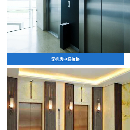
无机房电梯价格