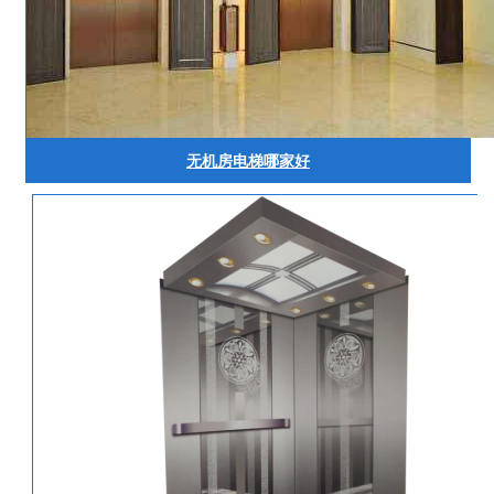
无机房电梯哪家好