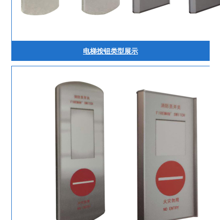
电梯按钮类型展示