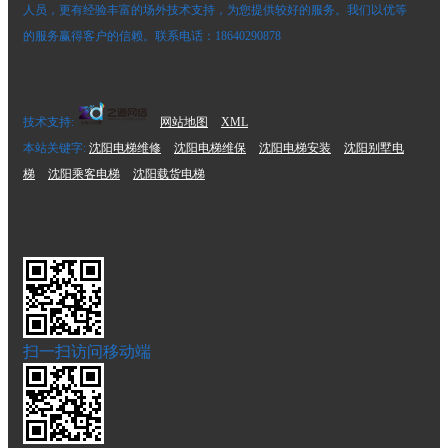
人员，更有经验丰富的场外技术支持，为您提供较好的服务。我们以优等
的服务赢得客户的信赖。联系电话：18640290878
技术支持:
网站地图
XML
本站关键字:
沈阳电梯维修
沈阳电梯维保
沈阳电梯安装
沈阳别墅电
梯
沈阳乘客电梯
沈阳载货电梯
扫一扫访问移动端