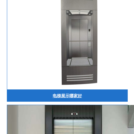
电梯展示哪家好