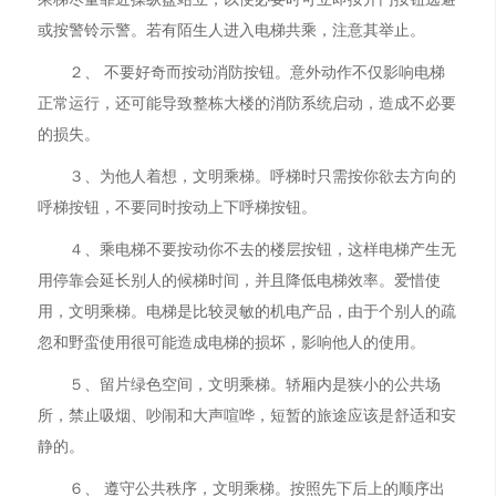
或按警铃示警。若有陌生人进入电梯共乘，注意其举止。
２、 不要好奇而按动消防按钮。意外动作不仅影响电梯
正常运行，还可能导致整栋大楼的消防系统启动，造成不必要
的损失。
３、为他人着想，文明乘梯。呼梯时只需按你欲去方向的
呼梯按钮，不要同时按动上下呼梯按钮。
４、乘电梯不要按动你不去的楼层按钮，这样电梯产生无
用停靠会延长别人的候梯时间，并且降低电梯效率。爱惜使
用，文明乘梯。电梯是比较灵敏的机电产品，由于个别人的疏
忽和野蛮使用很可能造成电梯的损坏，影响他人的使用。
５、留片绿色空间，文明乘梯。轿厢内是狭小的公共场
所，禁止吸烟、吵闹和大声喧哗，短暂的旅途应该是舒适和安
静的。
６、 遵守公共秩序，文明乘梯。按照先下后上的顺序出