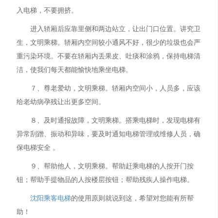
入电梯，不要拥挤。
进入轿厢后应靠里侧和两边站立，让出门口位置。讲究卫
生，文明乘梯。轿厢内空间较小通风不好，很少的垃圾也会严
重污染环境。不要在轿厢内丢果皮、吐痰和涂鸦，保持电梯清
洁，使我们每天都能愉快地乘坐电梯。
７、尊老爱幼，文明乘梯。轿厢内空间小，人员多，应该
给老幼病孕残让出更多空间。
８、及时通报故障，文明乘梯。搭乘电梯时，发现电梯有
异常刮蹭、振动和异味，要及时通知电梯管理或维修人员，确
保电梯安全 。
９、帮助他人，文明乘梯。帮助赶乘电梯的人按开门按
钮；帮助手提物品的人按楼层按钮；帮助残疾人操作电梯。
沈阳乘客电梯
的使用原则就说到这，希望对您能有所帮
助！