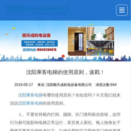
首页
关于我们
产品展示
新闻动态
工程案例
资质证书
联系我们
首页
沈阳乘客电梯的使用原则，速戳！
2019-05-17
来自:
沈阳顺天成机电设备有限公司
浏览次数:694
沈阳乘客电梯
有哪些使用原则？你知道吗？今天我们就来
说说
沈阳乘客电梯
的使用原则。
１、不要在轿厢内打闹、蹦跳、扒门缝和敲击按钮，这些
行为都可能影响电梯正常运行，甚至将人困住。晚上独身女子
乘梯尽量靠近操纵盘站立，以便必要时可立即按开门按钮逃避