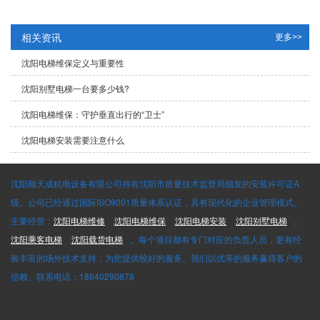
相关资讯
更多>>
沈阳电梯维保定义与重要性
沈阳别墅电梯一台要多少钱?
沈阳电梯维保：守护垂直出行的“卫士”
沈阳电梯安装需要注意什么
沈阳顺天成机电设备有限公司持有沈阳市质量技术监督局颁发的安装许可证A
级。公司已经通过国际ISO9001质量体系认证，具有现代化的企业管理模式。
主要经营：
沈阳电梯维修
,
沈阳电梯维保
,
沈阳电梯安装
,
沈阳别墅电梯
,
沈阳乘客电梯
,
沈阳载货电梯
。每个项目都有专门对应的负责人员，更有经
验丰富的场外技术支持，为您提供较好的服务。我们以优等的服务赢得客户的
信赖。联系电话：18640290878