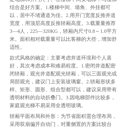
结合是好方案。
1.楼梯中间、墙角、外挂都可
以，居中不堵通道为佳。2.用开门宽度反推井道
宽度，用顶层高度反推轿厢高度。3.载重量推荐
3—4人，225—320KG，轿厢内尺寸0.8～1.0平方
米。面积相对载重量可以比客梯的大些，增加舒
适性。
款式风格的确定：主要考虑井道环境和个人喜
好，其次考虑成本和难易程度。
1.密闭井道配密
闭轿厢，观光井道配观光轿厢，可以三面观光或
局部观光，建议门上安装玻璃窗。
2.轿厢形状多
样。矩形、圆形、组合型都可以，建议采用带有
透明材料的自动折叠门。3.因电梯部件比较多，
家庭观光梯不易采用全透明玻璃。
轿厢平面布局和外形：为节省面积需合理布局，
采用双扇偏开自动门，对重侧置的方案比较台