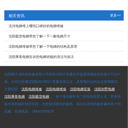
相关资讯
更多>>
沈河电梯维上哪找口碑好的电梯维修
沈阳载货电梯带您了解一下一般电梯尺寸
沈阳电梯维修带您了解一下电梯的结构及原理
沈阳乘客电梯告诉您电梯轿厢的清洁与保洁
沈阳顺天成机电设备有限公司持有沈阳市质量技术监督局颁发的安装许可证A
级。公司已经通过国际ISO9001质量体系认证，具有现代化的企业管理模式。
主要经营：
沈阳电梯维修
,
沈阳电梯维保
,
沈阳电梯安装
,
沈阳别墅电梯
,
沈阳乘客电梯
,
沈阳载货电梯
。每个项目都有专门对应的负责人员，更有经
验丰富的场外技术支持，为您提供较好的服务。我们以优等的服务赢得客户的
信赖。联系电话：18640290878