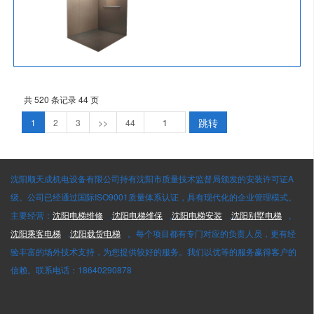
共 520 条记录 44 页
跳转
1
2
3
>>
44
沈阳顺天成机电设备有限公司持有沈阳市质量技术监督局颁发的安装许可证A
级。公司已经通过国际ISO9001质量体系认证，具有现代化的企业管理模式。
主要经营：
沈阳电梯维修
,
沈阳电梯维保
,
沈阳电梯安装
,
沈阳别墅电梯
,
沈阳乘客电梯
,
沈阳载货电梯
。每个项目都有专门对应的负责人员，更有经
验丰富的场外技术支持，为您提供较好的服务。我们以优等的服务赢得客户的
信赖。联系电话：18640290878