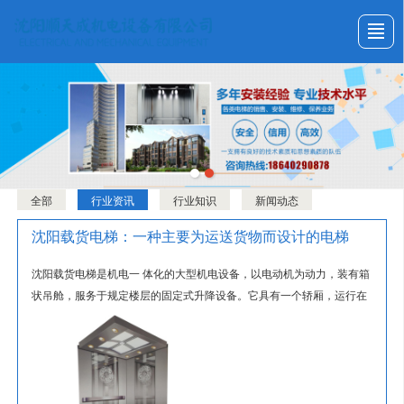
首页
关于我们
产品展示
新闻动态
工程案例
资质证书
联系我们
首页
全部
行业资讯
行业知识
新闻动态
沈阳载货电梯：一种主要为运送货物而设计的电梯
沈阳载货电梯是机电一 体化的大型机电设备，以电动机为动力，装有箱
状吊舱，服务于规定楼层的固定式升降设备。它具有一个轿厢，运行在
至少两列垂直的刚性导轨之间。...