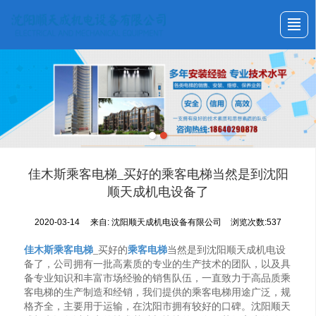
首页
关于我们
产品展示
新闻动态
工程案例
资质证书
联系我们
首页
佳木斯乘客电梯_买好的乘客电梯当然是到沈阳
顺天成机电设备了
2020-03-14
来自:
沈阳顺天成机电设备有限公司
浏览次数:537
佳木斯乘客电梯
_买好的
乘客电梯
当然是到沈阳顺天成机电设
备了，公司拥有一批高素质的专业的生产技术的团队，以及具
备专业知识和丰富市场经验的销售队伍，一直致力于高品质乘
客电梯的生产制造和经销，我们提供的乘客电梯用途广泛，规
格齐全，主要用于运输，在沈阳市拥有较好的口碑。沈阳顺天