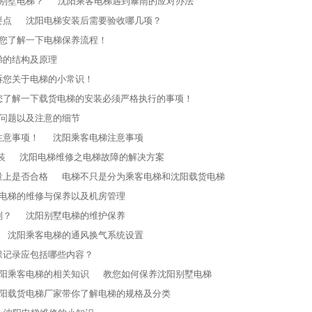
别墅电梯？
沈阳乘客电梯​遇到暴雨的应对办法
要点
沈阳电梯安装后需要验收哪几项？
您了解一下电梯保养流程！
梯的结构及原理
诉您关于电梯的小常识！
您了解一下载货电梯的安装必须严格执行的事项！
问题以及注意的细节
注意事项！
沈阳乘客电梯注意事项
装
沈阳电梯维修之电梯故障的解决方案
量上是否合格
电梯不只是分为乘客电梯和沈阳载货电梯
电梯的维修与保养以及机房管理
则？
沈阳别墅电梯的维护保养
沈阳乘客电梯的通风换气系统设置
保记录应包括哪些内容？
阳乘客电梯的相关知识
教您如何保养沈阳别墅电梯
阳载货电梯厂家带你了解电梯的规格及分类