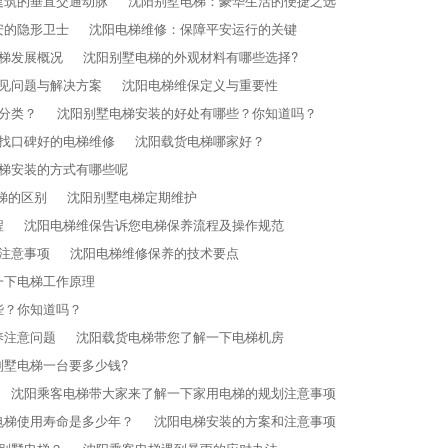
建筑的垂直交通动脉
沈阳别墅电梯：豪华生活的便捷之选
安的隐形卫士
沈阳电梯维修：保障平安运行的关键
梯发展概况
沈阳别墅电梯的外观材料有哪些选择?
见问题与解决方案
沈阳电梯维保定义与重要性
分类？
沈阳别墅电梯安装的好处有哪些？你知道吗？
找口碑好的电梯维修
沈阳载货电梯哪家好？
梯安装的方式有哪些呢
梯的区别
沈阳别墅电梯定期维护
程
沈阳电梯维保告诉您电梯保养流程及操作规范
注意事项
沈阳电梯维修保养的技术要点
一下电梯工作原理
些？你知道吗？
养注意问题
沈阳载货电梯​带您了解一下电梯机房
别墅电梯一台要多少钱?
沈阳乘客电梯​带大家来了解一下家用电梯的规划注意事项
电梯使用寿命是多少年？
沈阳电梯安装的方案和注意事项