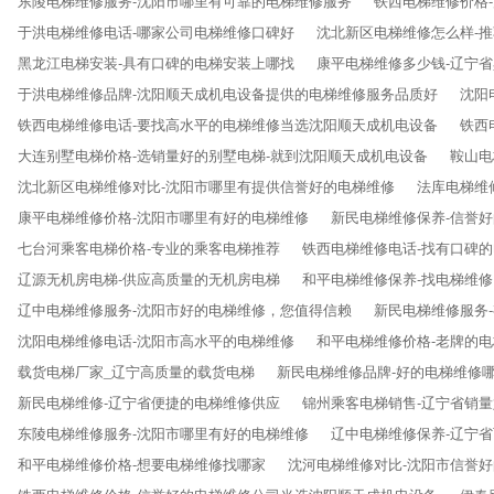
东陵电梯维修服务-沈阳市哪里有可靠的电梯维修服务
铁西电梯维修价格
于洪电梯维修电话-哪家公司电梯维修口碑好
沈北新区电梯维修怎么样-
黑龙江电梯安装-具有口碑的电梯安装上哪找
康平电梯维修多少钱-辽宁
于洪电梯维修品牌-沈阳顺天成机电设备提供的电梯维修服务品质好
沈阳
铁西电梯维修电话-要找高水平的电梯维修当选沈阳顺天成机电设备
铁西
大连别墅电梯价格-选销量好的别墅电梯-就到沈阳顺天成机电设备
鞍山电
沈北新区电梯维修对比-沈阳市哪里有提供信誉好的电梯维修
法库电梯维
康平电梯维修价格-沈阳市哪里有好的电梯维修
新民电梯维修保养-信誉
七台河乘客电梯价格-专业的乘客电梯推荐
铁西电梯维修电话-找有口碑
辽源无机房电梯-供应高质量的无机房电梯
和平电梯维修保养-找电梯维
辽中电梯维修服务-沈阳市好的电梯维修，您值得信赖
新民电梯维修服务
沈阳电梯维修电话-沈阳市高水平的电梯维修
和平电梯维修价格-老牌的
载货电梯厂家_辽宁高质量的载货电梯
新民电梯维修品牌-好的电梯维修
新民电梯维修-辽宁省便捷的电梯维修供应
锦州乘客电梯销售-辽宁省销
东陵电梯维修服务-沈阳市哪里有好的电梯维修
辽中电梯维修保养-辽宁
和平电梯维修价格-想要电梯维修找哪家
沈河电梯维修对比-沈阳市信誉