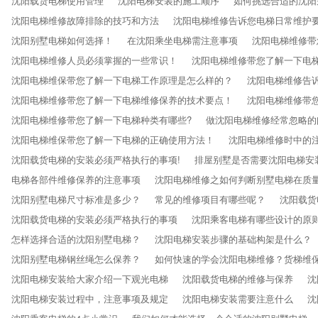
沈阳载货电梯使用管理
沈阳电梯安装​的施工顺序
如何挑选合适的沈阳
沈阳电梯维修故障排除的技巧和方法
沈阳电梯维修告诉您电梯日常维护
沈阳别墅电梯如何选择！
在沈阳乘坐电梯需注意事项
沈阳电梯维修带
沈阳电梯维修​人员必须掌握的一些常识！
沈阳电梯维修带您了解一下电
沈阳电梯维保带您了解一下电梯工作原理是怎么样的？
沈阳电梯维修告
沈阳电梯维修带您了解一下电梯维修保养的技术要点！
沈阳电梯维修带
沈阳电梯维修带您了解一下电梯种类有哪些?
做沈阳电梯维修经常忽略的
沈阳电梯维保带您了解一下电梯的正确使用方法！
沈阳电梯维修时中的
沈阳载货电梯的安装必须严格执行的事项!
排屋别墅是否需要沈阳电梯安
电梯各部件维修保养的注意事项
沈阳电梯维修之如何判断别墅电梯在质
沈阳别墅电梯尺寸标准是多少？
常见的维修项目有哪些呢？
沈阳载货
沈阳载货电梯的安装必须严格执行的事项
沈阳乘客电梯有哪些设计的原
怎样选择合适的沈阳别墅电梯？
沈阳电梯安装​步骤的基础构架是什么？
沈阳别墅电梯钢丝绳怎么保养？
如何快速的学会沈阳电梯维修？货梯维
沈阳电梯安装给大家介绍一下观光电梯
沈阳载货电梯的维修与保养
沈
沈阳电梯安装过程中，注意事项及规定
沈阳电梯安装需要注意什么
沈