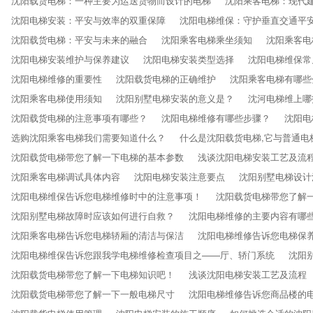
沈阳载货电梯：一种主要为运送货物而设计的电梯
沈阳乘客电梯：现代
沈阳电梯安装：平安与效率的双重保障
沈阳电梯维保：守护垂直交通平
沈阳载货电梯：平安与未来的融合
沈阳乘客电梯乘坐须知
沈阳乘客电
沈阳电梯安装维护与保养建议
沈阳电梯安装类型选择
沈阳电梯维保常
沈阳电梯维修的重要性
沈阳载货电梯的正确维护
沈阳乘客电梯有哪些
沈阳乘客电梯使用须知
沈阳别墅电梯安装的意义是？
沈河电梯维上哪
沈阳载货电梯的注意事项有哪些？
沈阳电梯维修有哪些步骤？
沈阳电
选购沈阳乘客电梯我们需要知道什么？
什么是沈阳载货电梯,它与普通电
沈阳载货电梯带您了解一下电梯的基本参数
浅谈沈阳电梯安装工艺及流
沈阳乘客电梯调试具体内容
沈阳电梯安装注意要点
沈阳别墅电梯设计
沈阳电梯维保​告诉您电梯维修时中的注意事项！
沈阳载货电梯​带您了解
沈阳别墅电梯故障时应该如何进行自救？
沈阳电梯维修​的主要内容有哪
沈阳乘客电梯告诉您电梯轿厢的清洁与保洁
沈阳电梯维修告诉您电梯保
沈阳电梯维保告诉您跟我学电梯维修检查项目之——厅、轿门系统
沈阳
沈阳载货电梯带您了解一下电梯知识吧！
浅谈沈阳电梯安装工艺及流程
沈阳载货电梯带您了解一下一般电梯尺寸
沈阳电梯维修告诉您商品楼的