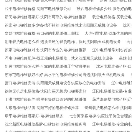
沈河电梯维修多少钱-高水平的电梯维修辽宁省哪里有
新民电梯维修-口
和平电梯维修价格-沈阳市电梯维修公司
铁西电梯维修多少钱-服务好的
新民电梯维修哪家好-沈阳市可靠的电梯维修推荐
载货电梯价格-买载货
苏家屯电梯维修多少钱-找不错的电梯维修就来沈阳顺天成机电设备
沈河
皇姑电梯维修价格-有口碑的电梯维修上哪找
大连别墅电梯-沈阳优惠的
朝阳载货电梯怎么样-选质量硬的载货电梯，就到沈阳顺天成机电设备
高
苏家屯电梯维修对比-沈阳市专业的电梯维修推荐
辽中电梯维修对比-好
浑南电梯维修配件-找正规的电梯维修，就来沈阳顺天成机电设备
皇姑电
新民电梯维修怎么样-可靠的电梯维修辽宁省哪里有
沈河电梯维修价格-
苏家屯电梯维修好不好-高水平的电梯维修公司当选沈阳顺天成机电设备
营口电梯维修安装-沈阳顺天成机电设备供应放心的电梯安装
辽中电梯维
铁岭无机房电梯价格-沈阳市买无机房电梯哪家好
辽阳电梯维修安装-专
于洪电梯维修保养-哪里有提供口碑好的电梯维修
葫芦岛别墅电梯价格|
大东电梯维修品牌-沈阳市好的电梯维修推荐
锦州载货电梯怎么样-沈阳
康平电梯维修哪家好-电梯维修服务
七台河乘客电梯-供应沈阳价位合理
沈北新区电梯维修品牌-口碑好的电梯维修服务商
辽中电梯维修-专业的