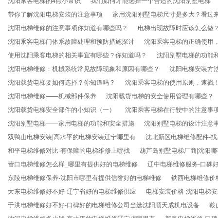
沈阳乘客电梯的4点小常识
我们如何才能选择一个合适的沈阳别墅电梯
带你了解沈阳电梯安装的注意事项
家用沈阳别墅电梯尺寸是多大？看过
沈阳电梯维修的注意事项你知道有哪些吗？
电梯出现故障时应该怎么做
沈阳乘客电梯门体系故障处理和预防措施探讨
沈阳乘客电梯的正确使用
使用沈阳乘客电梯的相关事宜有哪些？你知道吗？
沈阳别墅电梯​的功能
沈阳电梯维修：机械系统常见故障现象和原因有哪些？
沈阳电梯安装方
沈阳载货电梯​要如何选择？你知道吗？
沈阳乘客电梯的使用原则，速戳
沈阳电梯维修​——机械部件保养
沈阳载货电梯的安全使用管理有哪些？
沈阳载货电梯安全部件的小知识（一）
沈阳乘客电梯在行驶中的注意事
沈阳别墅电梯——家用电梯的功能和安全措施
沈阳别墅电梯的设计注意
双鸭山电梯安装|高水平的电梯安装辽宁哪里有
沈北新区电梯维修配件-
和平电梯维修对比-有保障的电梯维修上哪找
葫芦岛别墅电梯厂商|沈阳
营口电梯维修怎么样_哪里有提供好的电梯维修
辽中电梯维修服务-口碑
东陵电梯维修保养-沈阳市哪里有提供信誉好的电梯维修
铁西电梯维修价
大东电梯维修好不好-辽宁省好的电梯维修供应
电梯安装价格-沈阳电梯
于洪电梯维修好不好-口碑好的电梯维修公司当选沈阳顺天成机电设备
鞍